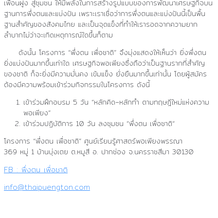
เพื่อนฝูง สู่ชุมชน ให้มีพลังในการสร้างรูปแบบของการพัฒนาเศรษฐกิจบน
ฐานการพึ่งตนและแบ่งปัน เพราะเราเชื่อว่าการพึ่งตนและแบ่งปันนี้เป็นพื้น
ฐานสำคัญของสังคมไทย และเป็นจุดแข็งที่ทำให้เรารอดจากความยาก
ลำบากไม่ว่าจะเกิดเหตุการณ์ใดขึ้นก็ตาม
ดังนั้น โครงการ “พึ่งตน เพื่อชาติ” จึงมุ่งแสดงให้เห็นว่า ยิ่งพึ่งตน
ยิ่งแบ่งปันมากขึ้นเท่าใด เศรษฐกิจพอเพียงซึ่งถือว่าเป็นฐานรากที่สำคัญ
ของชาติ ก็จะยิ่งมีความมั่นคง เข้มแข็ง ยั่งยืนมากขึ้นเท่านั้น โดยผู้สมัคร
ต้องมีความพร้อมเข้าร่วมกิจกรรมในโครงการ ดังนี้
เข้าร่วมฝึกอบรม
5
วัน
“
หลักคิด
–
หลักทำ ตามทฤษฎีใหม่แห่งความ
พอเพียง
”
เข้าร่วมปฏิบัติการ
10
วัน ลงชุมชน
“
พึ่งตน เพื่อชาติ
“
โครงการ “พึ่งตน เพื่อชาติ”
ศูนย์เรียนรู้ศาสตร์พอเพียงพรรณา
369 หมู่ 1 บ้านบุ่งเตย ต.หมูสี อ. ปากช่อง จ.นครราชสีมา 30130
FB : พึ่งตน เพื่อชาติ
info@thaipuengton.com