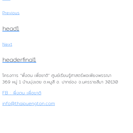
Previous
แนะแนว
Previous
เรื่อง
head1
Next
Next
headerfinal1
โครงการ “พึ่งตน เพื่อชาติ”
ศูนย์เรียนรู้ศาสตร์พอเพียงพรรณา
369 หมู่ 1 บ้านบุ่งเตย ต.หมูสี อ. ปากช่อง จ.นครราชสีมา 30130
FB : พึ่งตน เพื่อชาติ
info@thaipuengton.com